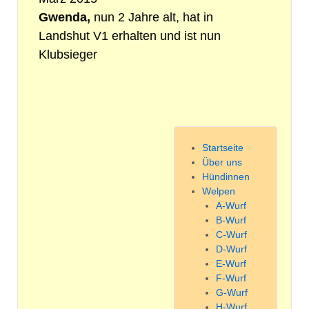
Gwenda,
nun 2 Jahre alt, hat in
Landshut V1 erhalten und ist nun
Klubsieger
Startseite
Über uns
Hündinnen
Welpen
A-Wurf
B-Wurf
C-Wurf
D-Wurf
E-Wurf
F-Wurf
G-Wurf
H-Wurf